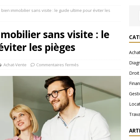
bien immobilier sans visite : le guide ultime pour éviter les
obilier sans visite : le
CAT
viter les pièges
Acha
Diagn
Achat-Vente
Commentaires fermés
Droit
Fina
Gest
Loca
Trav
ART