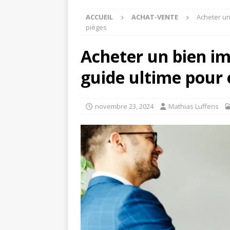
ACCUEIL
ACHAT-VENTE
Acheter un 
pièges
Acheter un bien imm
guide ultime pour é
novembre 23, 2024
Mathias Luffens