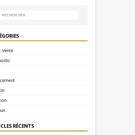
ÉGORIES
t-Vente
ostic
ncement
ion
tion
aux
ICLES RÉCENTS