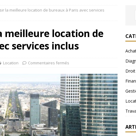
r la meilleure location de bureaux à Paris avec services
 meilleure location de
CAT
c services inclus
Acha
Diagn
Location
Commentaires fermés
Droit
Fina
Gest
Loca
Trav
ART