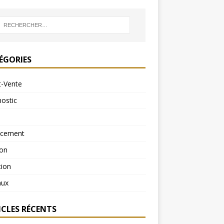
ÉGORIES
t-Vente
ostic
ncement
ion
tion
aux
ICLES RÉCENTS