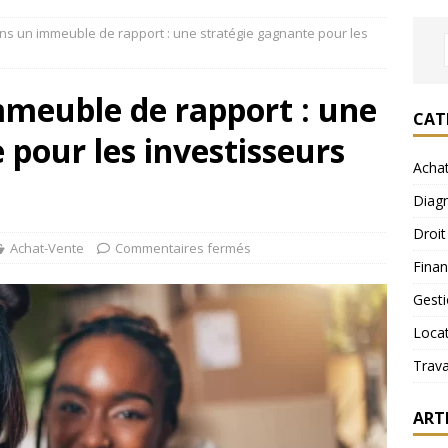
ans un immeuble de rapport : une stratégie gagnante pour les
mmeuble de rapport : une
CAT
 pour les investisseurs
Acha
Diagn
Droit
Achat-Vente
Commentaires fermés
Fina
Gest
Loca
Trav
ART