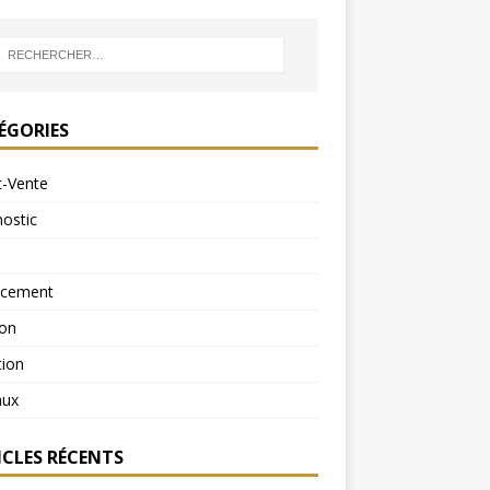
ÉGORIES
t-Vente
ostic
ncement
ion
tion
aux
ICLES RÉCENTS