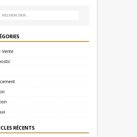
ÉGORIES
t-Vente
ostic
ncement
ion
tion
aux
ICLES RÉCENTS