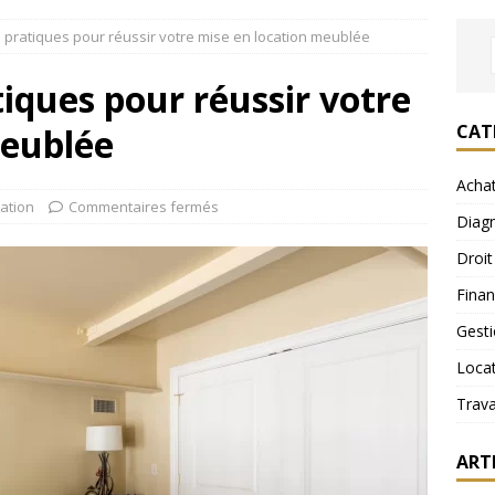
 pratiques pour réussir votre mise en location meublée
tiques pour réussir votre
CAT
meublée
Acha
ation
Commentaires fermés
Diagn
Droit
Fina
Gest
Loca
Trav
ART