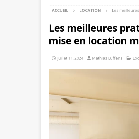
ACCUEIL
LOCATION
Les meilleures
Les meilleures pra
mise en location 
juillet 11, 2024
Mathias Luffens
Loc