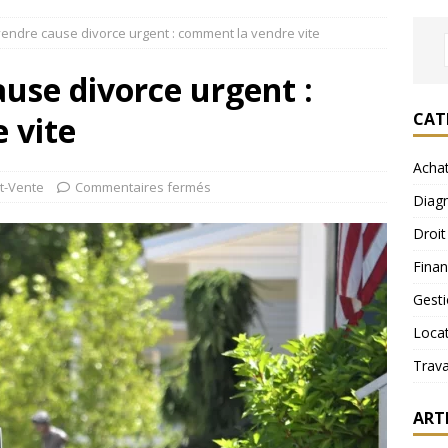
endre cause divorce urgent : comment la vendre vite
use divorce urgent :
CAT
 vite
Acha
t-Vente
Commentaires fermés
Diagn
Droit
Fina
Gest
Loca
Trav
ART