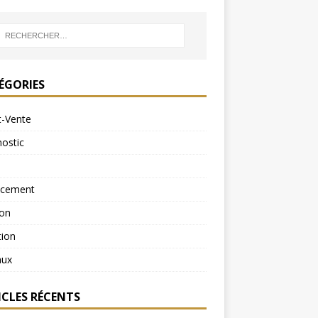
ÉGORIES
t-Vente
ostic
ncement
ion
tion
aux
ICLES RÉCENTS