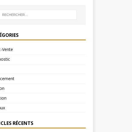
ÉGORIES
t-Vente
ostic
ncement
ion
tion
aux
ICLES RÉCENTS