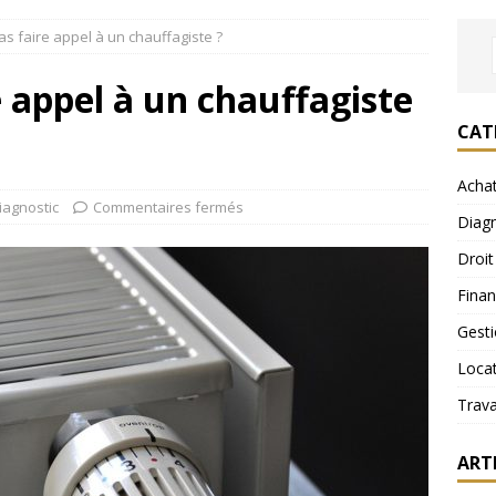
as faire appel à un chauffagiste ?
e appel à un chauffagiste
CAT
Acha
iagnostic
Commentaires fermés
Diagn
Droit
Fina
Gest
Loca
Trav
ART