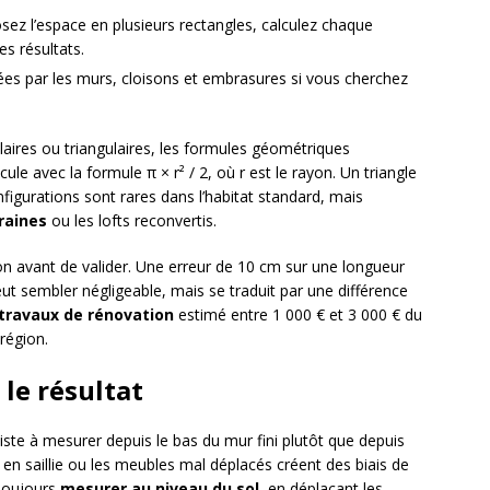
ez l’espace en plusieurs rectangles, calculez chaque
s résultats.
ées par les murs, cloisons et embrasures si vous cherchez
aires ou triangulaires, les formules géométriques
ule avec la formule π × r² / 2, où r est le rayon. Un triangle
figurations sont rares dans l’habitat standard, mais
raines
ou les lofts reconvertis.
 avant de valider. Une erreur de 10 cm sur une longueur
ut sembler négligeable, mais se traduit par une différence
travaux de rénovation
estimé entre 1 000 € et 3 000 € du
région.
 le résultat
iste à mesurer depuis le bas du mur fini plutôt que depuis
rs en saillie ou les meubles mal déplacés créent des biais de
 Toujours
mesurer au niveau du sol
, en déplaçant les