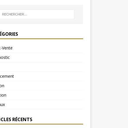
ÉGORIES
t-Vente
ostic
ncement
ion
tion
aux
ICLES RÉCENTS