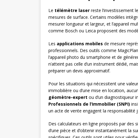
Le
télémètre laser
reste l’investissement l
mesures de surface. Certains modèles intègren
mesurer longueur et largeur, et l’appareil m
comme Bosch ou Leica proposent des modèles
Les
applications mobiles
de mesure représe
professionnels. Des outils comme MagicPla
l’appareil photo du smartphone et de génére
n’atteint pas celle d’un instrument dédié, m
préparer un devis approximatif.
Pour les situations qui nécessitent une val
immobilière ou d’une mise en location, aucun 
géomètre-expert
ou d’un diagnostiqueur im
Professionnels de l’Immobilier (SNPI)
insi
un acte de vente engagent la responsabilité j
Des calculateurs en ligne proposés par des si
d’une pièce et d’obtenir instantanément la su
spécifiques. Ces outils sont utiles pour véri