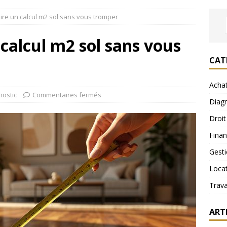
re un calcul m2 sol sans vous tromper
calcul m2 sol sans vous
CAT
Acha
nostic
Commentaires fermés
Diagn
Droit
Fina
Gest
Loca
Trav
ART