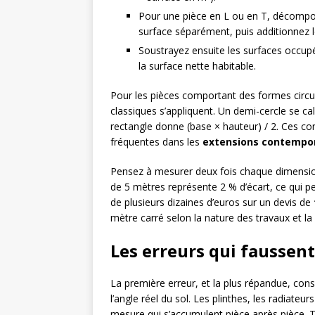
Pour une pièce en L ou en T, décompos
surface séparément, puis additionnez le
Soustrayez ensuite les surfaces occup
la surface nette habitable.
Pour les pièces comportant des formes circul
classiques s’appliquent. Un demi-cercle se calc
rectangle donne (base × hauteur) / 2. Ces con
fréquentes dans les
extensions contempo
Pensez à mesurer deux fois chaque dimension
de 5 mètres représente 2 % d’écart, ce qui pe
de plusieurs dizaines d’euros sur un devis de
mètre carré selon la nature des travaux et la 
Les erreurs qui faussent
La première erreur, et la plus répandue, cons
l’angle réel du sol. Les plinthes, les radiateu
mesure qui s’accumulent pièce après pièce.