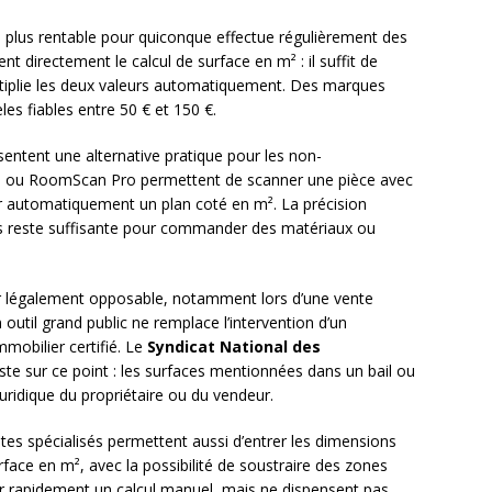
e plus rentable pour quiconque effectue régulièrement des
t directement le calcul de surface en m² : il suffit de
ultiplie les deux valeurs automatiquement. Des marques
 fiables entre 50 € et 150 €.
ntent une alternative pratique pour les non-
n ou RoomScan Pro permettent de scanner une pièce avec
r automatiquement un plan coté en m². La précision
ais reste suffisante pour commander des matériaux ou
eur légalement opposable, notamment lors d’une vente
outil grand public ne remplace l’intervention d’un
mobilier certifié. Le
Syndicat National des
ste sur ce point : les surfaces mentionnées dans un bail ou
uridique du propriétaire ou du vendeur.
tes spécialisés permettent aussi d’entrer les dimensions
rface en m², avec la possibilité de soustraire des zones
fier rapidement un calcul manuel, mais ne dispensent pas