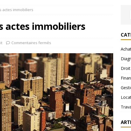
 actes immobiliers
s actes immobiliers
CAT
it
Commentaires fermés
Acha
Diagn
Droit
Fina
Gest
Loca
Trav
ART