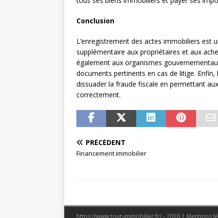
tous ses biens immobiliers et payer ses impô
Conclusion
L’enregistrement des actes immobiliers est un
supplémentaire aux propriétaires et aux achet
également aux organismes gouvernementaux o
documents pertinents en cas de litige. Enfin
dissuader la fraude fiscale en permettant aux 
correctement.
PRÉCÉDENT
Financement immobilier
https://www.tout-immobilier.fr/ - 2026
|
Mentions l