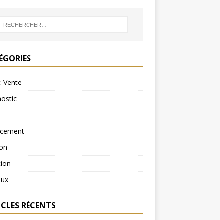
ÉGORIES
t-Vente
ostic
ncement
ion
tion
aux
ICLES RÉCENTS