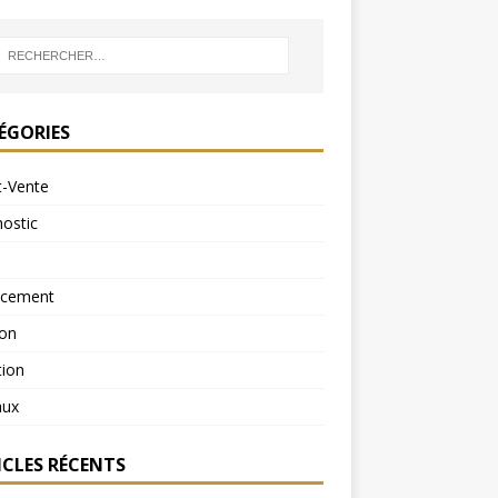
ÉGORIES
t-Vente
ostic
ncement
ion
tion
aux
ICLES RÉCENTS