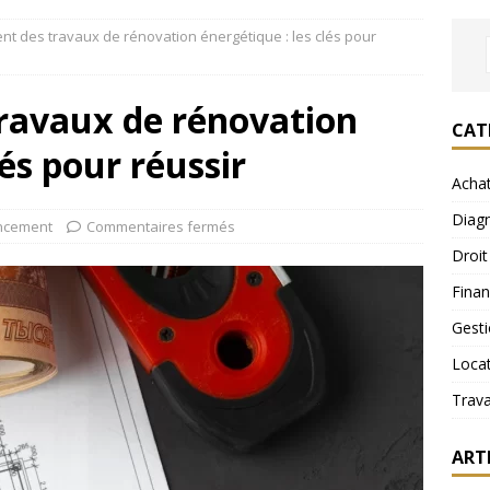
t des travaux de rénovation énergétique : les clés pour
ravaux de rénovation
CAT
lés pour réussir
Acha
Diagn
ncement
Commentaires fermés
Droit
Fina
Gest
Loca
Trav
ART