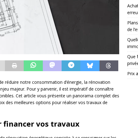
Achat
erreu
Plans
de l’
Quell
immob
Que f
priv
Prix 
é de réduire notre consommation d’énergie, la rénovation
eu majeur. Pour y parvenir, il est impératif de connaître
ponibles. Cet article vous présente un panorama complet des
hoix des meilleures options pour réaliser vos travaux de
r financer vos travaux
de rénovation énergétique consiste à se renseigner sur les