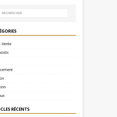
ÉGORIES
t-Vente
ostic
ncement
ion
tion
aux
ICLES RÉCENTS