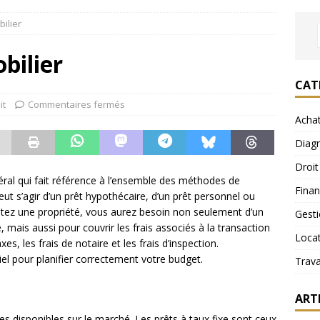
ilier
bilier
CAT
it
Commentaires fermés
Acha
Diagn
Droit
ral qui fait référence à l’ensemble des méthodes de
Fina
eut s’agir d’un prêt hypothécaire, d’un prêt personnel ou
etez une propriété, vous aurez besoin non seulement d’un
Gest
mais aussi pour couvrir les frais associés à la transaction
Loca
s, les frais de notaire et les frais d’inspection.
l pour planifier correctement votre budget.
Trav
ART
res disponibles sur le marché. Les prêts à taux fixe sont ceux