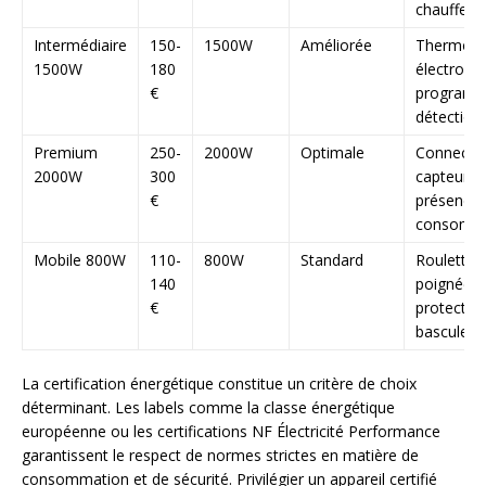
chauffe
Intermédiaire
150-
1500W
Améliorée
Thermost
1500W
180
électroniq
€
programm
détection
Premium
250-
2000W
Optimale
Connecté
2000W
300
capteur d
€
présence,
consomm
Mobile 800W
110-
800W
Standard
Roulettes
140
poignée,
€
protection
basculem
La certification énergétique constitue un critère de choix
déterminant. Les labels comme la classe énergétique
européenne ou les certifications NF Électricité Performance
garantissent le respect de normes strictes en matière de
consommation et de sécurité. Privilégier un appareil certifié