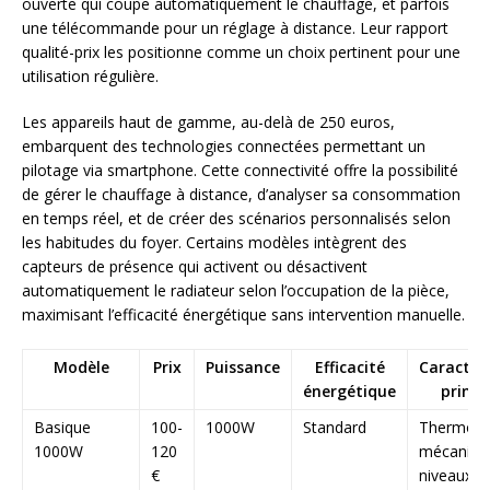
ouverte qui coupe automatiquement le chauffage, et parfois
une télécommande pour un réglage à distance. Leur rapport
qualité-prix les positionne comme un choix pertinent pour une
utilisation régulière.
Les appareils haut de gamme, au-delà de 250 euros,
embarquent des technologies connectées permettant un
pilotage via smartphone. Cette connectivité offre la possibilité
de gérer le chauffage à distance, d’analyser sa consommation
en temps réel, et de créer des scénarios personnalisés selon
les habitudes du foyer. Certains modèles intègrent des
capteurs de présence qui activent ou désactivent
automatiquement le radiateur selon l’occupation de la pièce,
maximisant l’efficacité énergétique sans intervention manuelle.
Modèle
Prix
Puissance
Efficacité
Caractér
énergétique
princi
Basique
100-
1000W
Standard
Thermost
1000W
120
mécaniqu
€
niveaux d