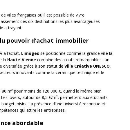
e villes françaises où il est possible de vivre
classement des dix destinations les plus avantageuses
ie attrayant.
du pouvoir d’achat immobilier
€ à l’achat,
Limoges
se positionne comme la grande ville la
e la
Haute-Vienne
combine des atouts remarquables : un
le diversifiée grâce à son statut de
Ville Créative UNESCO
,
ecteurs innovants comme la céramique technique et le
e 80 m² pour moins de 120 000 €, quand le même bien
. Les loyers, autour de 8,5 €/m², permettent aux étudiants
ur budget loisirs. La présence d’une université reconnue et
mpétences qui attire les entreprises.
sance abordable