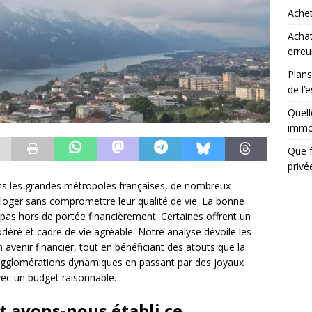
Achet
Achat
erreu
Plans
de l’
Quell
immob
Que f
priv
dans les grandes métropoles françaises, de nombreux
loger sans compromettre leur qualité de vie. La bonne
t pas hors de portée financièrement. Certaines offrent un
déré et cadre de vie agréable. Notre analyse dévoile les
n avenir financier, tout en bénéficiant des atouts que la
 agglomérations dynamiques en passant par des joyaux
ec un budget raisonnable.
 avons-nous établi ce