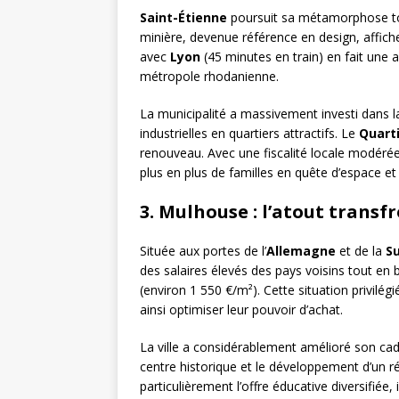
Saint-Étienne
poursuit sa métamorphose tou
minière, devenue référence en design, affich
avec
Lyon
(45 minutes en train) en fait une al
métropole rhodanienne.
La municipalité a massivement investi dans l
industrielles en quartiers attractifs. Le
Quarti
renouveau. Avec une fiscalité locale modérée 
plus en plus de familles en quête d’espace et d
3. Mulhouse : l’atout transf
Située aux portes de l’
Allemagne
et de la
S
des salaires élevés des pays voisins tout en b
(environ 1 550 €/m²). Cette situation privilég
ainsi optimiser leur pouvoir d’achat.
La ville a considérablement amélioré son cadr
centre historique et le développement d’un ré
particulièrement l’offre éducative diversifiée,