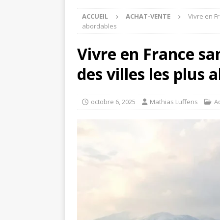
ACCUEIL
ACHAT-VENTE
Vivre en Fr
abordables
Vivre en France san
des villes les plus
octobre 6, 2025
Mathias Luffens
A