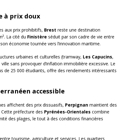
e à prix doux
 aux prix prohibitifs,
Brest
reste une destination
². La cité du
Finistère
séduit par son cadre de vie entre
 son économie tournée vers l’innovation maritime.
uctures urbaines et culturelles (tramway,
Les Capucins
,
la ville sans provoquer d’inflation immobilière excessive. Le
lus de 25 000 étudiants, offre des rendements intéressants
iterranéen accessible
es affichent des prix dissuasifs,
Perpignan
maintient des
. Cette préfecture des
Pyrénées-Orientales
combine
mité des plages, le tout à des conditions financières
 entre tourisme, agriculture et services. Les quartiers