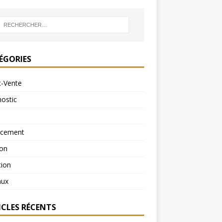
ÉGORIES
t-Vente
ostic
ncement
ion
tion
aux
ICLES RÉCENTS