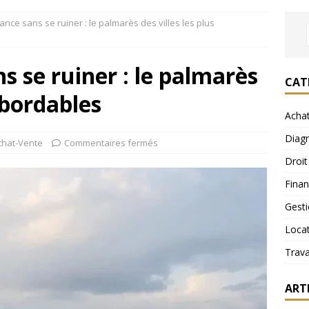
ance sans se ruiner : le palmarès des villes les plus
s se ruiner : le palmarès
CAT
 abordables
Acha
Diagn
chat-Vente
Commentaires fermés
Droit
Fina
Gest
Loca
Trav
ART