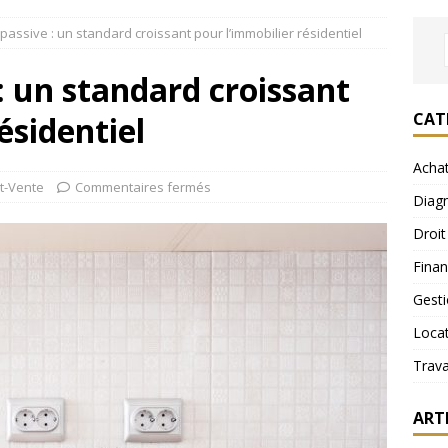
passive : un standard croissant pour l’immobilier résidentiel
: un standard croissant
CAT
ésidentiel
Acha
t-Vente
Commentaires fermés
Diagn
Droit
Fina
Gest
Loca
Trav
ART