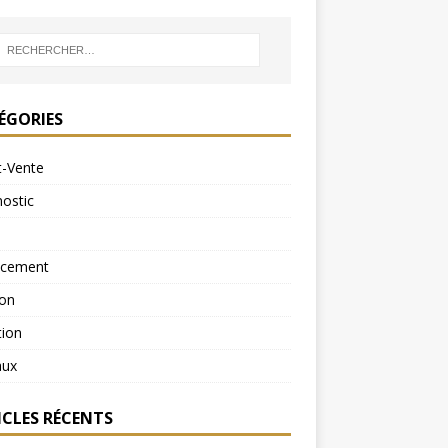
ÉGORIES
t-Vente
ostic
ncement
ion
tion
aux
ICLES RÉCENTS