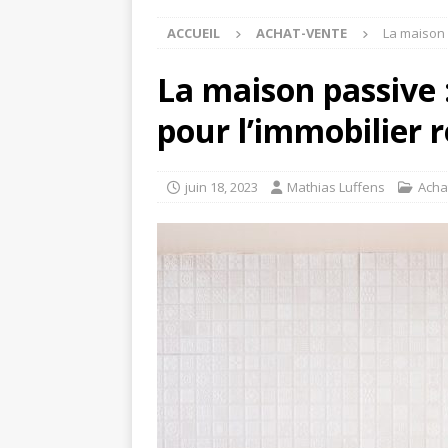
ACCUEIL
ACHAT-VENTE
La maison 
La maison passive 
pour l’immobilier r
juin 18, 2023
Mathias Luffens
Acha