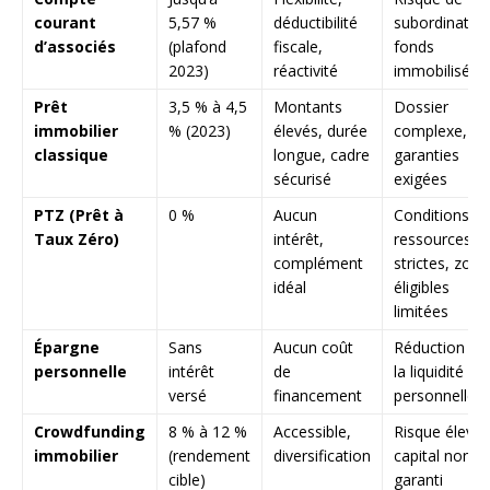
courant
5,57 %
déductibilité
subordination
d’associés
(plafond
fiscale,
fonds
2023)
réactivité
immobilisés
Prêt
3,5 % à 4,5
Montants
Dossier
immobilier
% (2023)
élevés, durée
complexe,
classique
longue, cadre
garanties
sécurisé
exigées
PTZ (Prêt à
0 %
Aucun
Conditions d
Taux Zéro)
intérêt,
ressources
complément
strictes, zone
idéal
éligibles
limitées
Épargne
Sans
Aucun coût
Réduction de
personnelle
intérêt
de
la liquidité
versé
financement
personnelle
Crowdfunding
8 % à 12 %
Accessible,
Risque élevé,
immobilier
(rendement
diversification
capital non
cible)
garanti