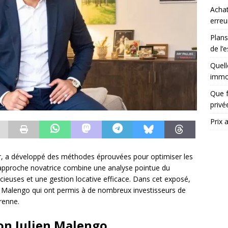
Achat
erreu
Plans
de l’
Quell
immob
Que f
priv
Prix 
er, a développé des méthodes éprouvées pour optimiser les
 approche novatrice combine une analyse pointue du
ieuses et une gestion locative efficace. Dans cet exposé,
e Malengo qui ont permis à de nombreux investisseurs de
renne.
on Julien Malengo