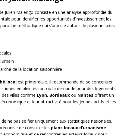
 de Julien Malengo consiste en une analyse approfondie du
ale pour identifier les opportunités d’investissement les
proche méthodique qui s’articule autour de plusieurs axes
s
ocales
 urbain
arché de la location saisonnière
é local
est primordiale. Il recommande de se concentrer
ouristiques en plein essor, où la demande pour des logements
e, des villes comme
Lyon
,
Bordeaux
ou
Nantes
offrent un
économique et leur attractivité pour les jeunes actifs et les
de ne pas se fier uniquement aux statistiques nationales,
 préconise de consulter les
plans locaux d’urbanisme
nt économique et de rencontrer les acteurs locaux pour