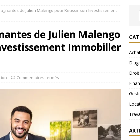
Gagnantes de Julien Malengo pour Réussir son Investissement
nantes de Julien Malengo
CAT
nvestissement Immobilier
Acha
Diagn
Droit
tion
Commentaires fermés
Fina
Gest
Loca
Trav
ART