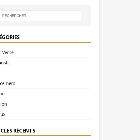
ÉGORIES
t-Vente
ostic
ncement
ion
tion
aux
ICLES RÉCENTS