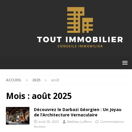
ACCUEIL
2025
août
Mois :
août 2025
Découvrez le Darbazi Géorgien : Un Joyau
de l’Architecture Vernaculaire
août 30, 2025
Mathias Luffens
Commentaires
fermés