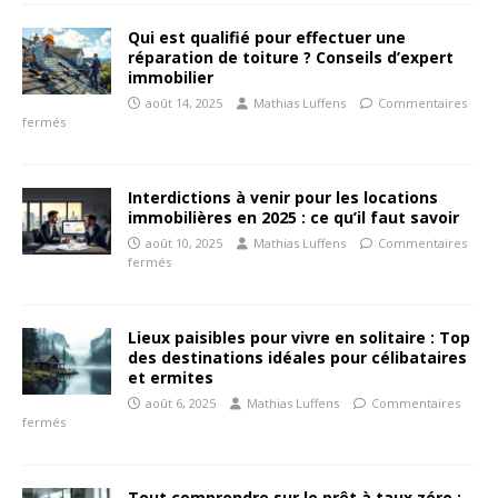
Qui est qualifié pour effectuer une
réparation de toiture ? Conseils d’expert
immobilier
août 14, 2025
Mathias Luffens
Commentaires
fermés
Interdictions à venir pour les locations
immobilières en 2025 : ce qu’il faut savoir
août 10, 2025
Mathias Luffens
Commentaires
fermés
Lieux paisibles pour vivre en solitaire : Top
des destinations idéales pour célibataires
et ermites
août 6, 2025
Mathias Luffens
Commentaires
fermés
Tout comprendre sur le prêt à taux zéro :