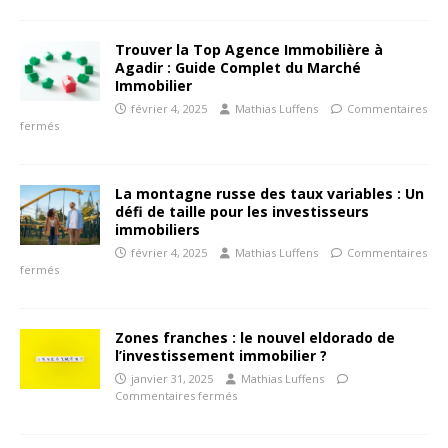
Trouver la Top Agence Immobilière à
Agadir : Guide Complet du Marché
Immobilier
février 4, 2025
Mathias Luffens
Commentaires
fermés
La montagne russe des taux variables : Un
défi de taille pour les investisseurs
immobiliers
février 4, 2025
Mathias Luffens
Commentaires
fermés
Zones franches : le nouvel eldorado de
l’investissement immobilier ?
janvier 31, 2025
Mathias Luffens
Commentaires fermés