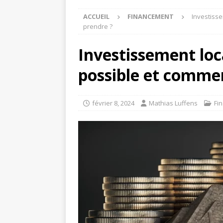
ACCUEIL
FINANCEMENT
Investisse
prendre ?
Investissement loca
possible et commen
février 8, 2024
Mathias Luffens
Fi