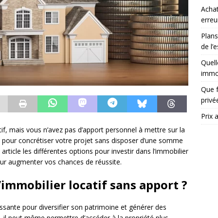
Achat
erreu
Plans
de l’
Quell
immob
Que f
priv
Prix 
tif, mais vous n’avez pas d’apport personnel à mettre sur la
ons pour concrétiser votre projet sans disposer d’une somme
rticle les différentes options pour investir dans l’immobilier
pour augmenter vos chances de réussite.
’immobilier locatif sans apport ?
essante pour diversifier son patrimoine et générer des
 il peut même permettre d’accéder à la propriété plus