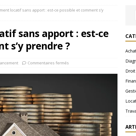
ment locatif sans apport : est-ce possible et comment s’y
tif sans apport : est-ce
CAT
t s’y prendre ?
Acha
Diagn
nancement
Commentaires fermés
Droit
Fina
Gest
Loca
Trav
ART