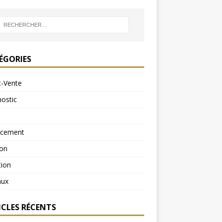
ÉGORIES
t-Vente
ostic
ncement
ion
tion
aux
ICLES RÉCENTS