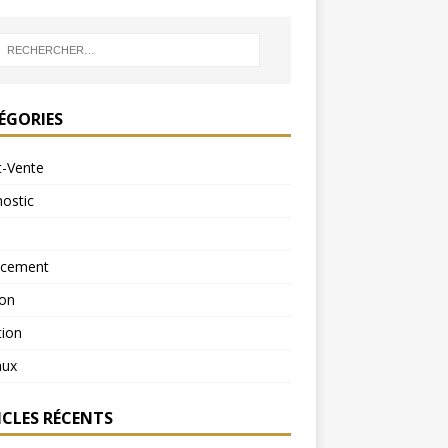
ÉGORIES
t-Vente
ostic
ncement
ion
tion
aux
ICLES RÉCENTS