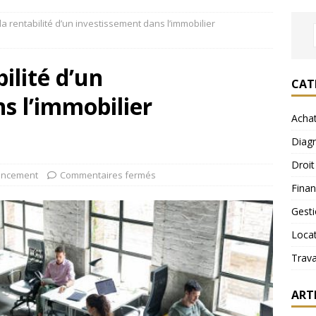
la rentabilité d’un investissement dans l’immobilier
ilité d’un
CAT
s l’immobilier
Acha
Diagn
Droit
ancement
Commentaires fermés
Fina
Gest
Loca
Trav
ART