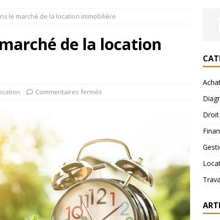
s le marché de la location immobilière
marché de la location
CAT
Acha
ocation
Commentaires fermés
Diagn
Droit
Fina
Gest
Loca
Trav
ART