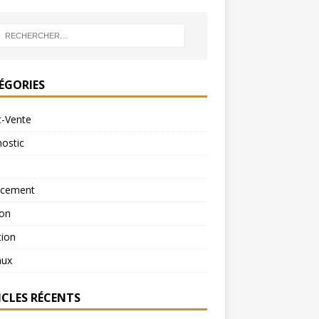
ÉGORIES
t-Vente
ostic
ncement
ion
tion
aux
ICLES RÉCENTS