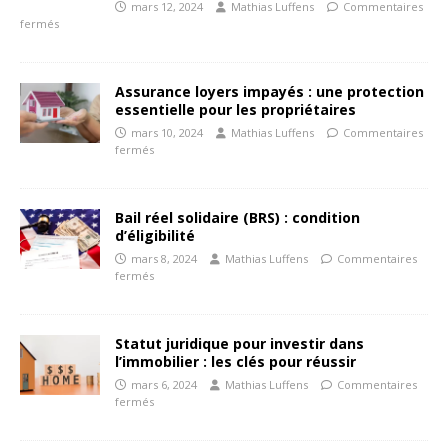
mars 12, 2024
Mathias Luffens
Commentaires
fermés
Assurance loyers impayés : une protection
essentielle pour les propriétaires
mars 10, 2024
Mathias Luffens
Commentaires
fermés
Bail réel solidaire (BRS) : condition
d’éligibilité
mars 8, 2024
Mathias Luffens
Commentaires
fermés
Statut juridique pour investir dans
l’immobilier : les clés pour réussir
mars 6, 2024
Mathias Luffens
Commentaires
fermés