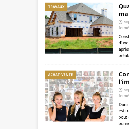
Qua
TRAVAUX
mai
se
ferm
Const
d’une
après
préal
Com
ACHAT-VENTE
l’i
se
ferm
Dans 
est t
bout 
bonn