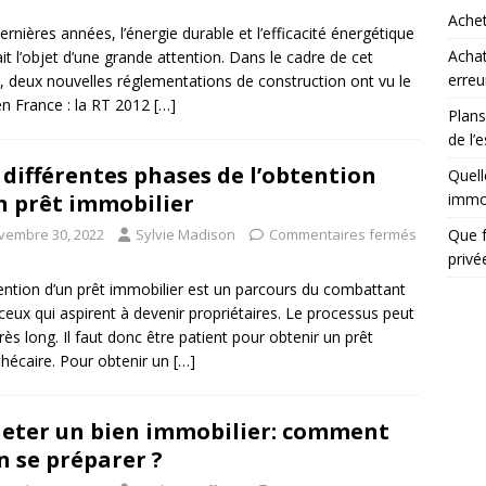
Achet
ernières années, l’énergie durable et l’efficacité énergétique
Achat
ait l’objet d’une grande attention. Dans le cadre de cet
erreu
t, deux nouvelles réglementations de construction ont vu le
en France : la RT 2012
[…]
Plans
de l’
 différentes phases de l’obtention
Quell
immob
n prêt immobilier
Que f
vembre 30, 2022
Sylvie Madison
Commentaires fermés
priv
ention d’un prêt immobilier est un parcours du combattant
ceux qui aspirent à devenir propriétaires. Le processus peut
très long. Il faut donc être patient pour obtenir un prêt
hécaire. Pour obtenir un
[…]
eter un bien immobilier: comment
n se préparer ?