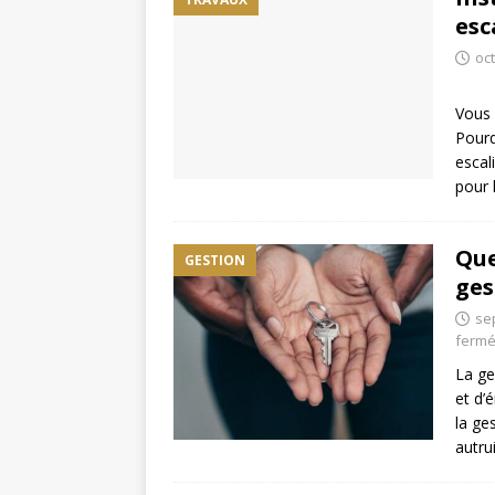
esc
oc
Vous 
Pourq
escal
pour 
Que
GESTION
ges
se
ferm
La ge
et d’
la ge
autru