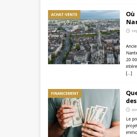
Où 
ACHAT-VENTE
Nan
se
Ancie
Nante
20 00
intér
[…]
Que
FINANCEMENT
des
ao
Le pr
projet
immob