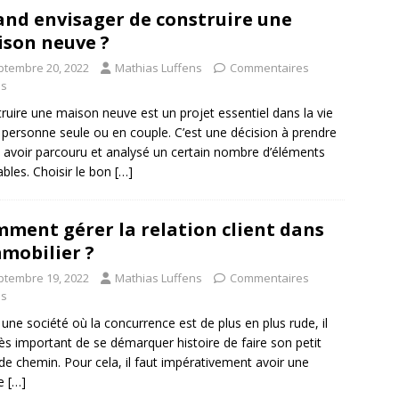
nd envisager de construire une
son neuve ?
ptembre 20, 2022
Mathias Luffens
Commentaires
és
ruire une maison neuve est un projet essentiel dans la vie
 personne seule ou en couple. C’est une décision à prendre
 avoir parcouru et analysé un certain nombre d’éléments
ables. Choisir le bon
[…]
ment gérer la relation client dans
mmobilier ?
ptembre 19, 2022
Mathias Luffens
Commentaires
és
une société où la concurrence est de plus en plus rude, il
rès important de se démarquer histoire de faire son petit
de chemin. Pour cela, il faut impérativement avoir une
e
[…]