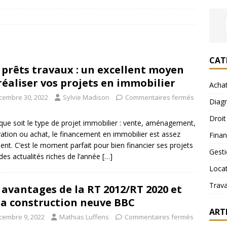
CAT
 prêts travaux : un excellent moyen
réaliser vos projets en immobilier
Acha
cembre 30, 2022
Sylvie Madison
Commentaires fermés
Diagn
Droit
que soit le type de projet immobilier : vente, aménagement,
ation ou achat, le financement en immobilier est assez
Fina
nent. C’est le moment parfait pour bien financier ses projets
Gest
des actualités riches de l’année
[…]
Loca
Trav
 avantages de la RT 2012/RT 2020 et
la construction neuve BBC
ART
cembre 9, 2022
Mathias Luffens
Commentaires fermés