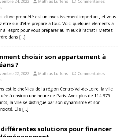
vembre 24, 2022
Mathias Luffens
Commentaires
és
at d’une propriété est un investissement important, et vous
z être sûr d’être préparé à tout. Voici quelques éléments à
r à l’esprit pour vous préparer au mieux à l’achat ! Mettez
ordre dans
[…]
ment choisir son appartement à
éans ?
vembre 22, 2022
Mathias Luffens
Commentaires
és
ns est le chef-lieu de la région Centre-Val-de-Loire, la ville
ituée à environ une heure de Paris. Avec plus de 114 375
ants, la ville se distingue par son dynamisme et son
nticité. Elle
[…]
 différentes solutions pour financer
 déménagement