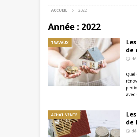
ACCUEIL
2022
Année :
2022
Les
TRAVAUX
de 
dé
Quel 
rénov
perti
avec 
Les
ACHAT-VENTE
de 
dé