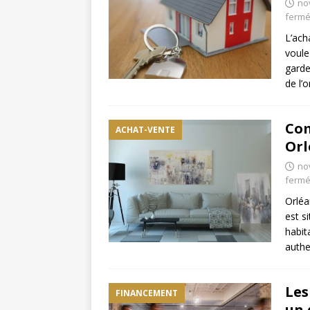
no
ferm
L’ach
voule
garde
de l’
Com
ACHAT-VENTE
Orl
no
ferm
Orléa
est s
habit
authe
Les
FINANCEMENT
un