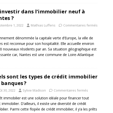
investir dans l’immobilier neuf à
tes ?
ptembre 1, 2022
Mathias Luffens
Commentaires fermés
nnement dénommée la capitale verte d’Europe, la ville de
s est reconnue pour son hospitalité. Elle accueille environ
0 nouveaux résidents par an. Sa situation géographique est
essante car, Nantes est une commune de Loire-Atlantique
ls sont les types de crédit immobilier
 banques ?
ût 30, 2022
Sylvie Madison
Commentaires fermés
êt immobilier est une solution idéale pour financer tout
 immobilier. D’ailleurs, il existe une diversité de crédit
ilier. Parmi cette flopée de crédit immobilier, il y’a les prêts