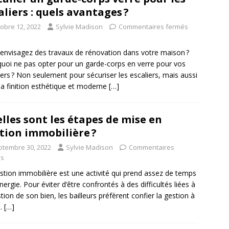
aliers : quels avantages ?
tobre 12, 2022
Sylvie Madison
Commentaires fermés
envisagez des travaux de rénovation dans votre maison ?
uoi ne pas opter pour un garde-corps en verre pour vos
iers ? Non seulement pour sécuriser les escaliers, mais aussi
la finition esthétique et moderne
[…]
lles sont les étapes de mise en
tion immobilière ?
ptembre 30, 2022
Sylvie Madison
Commentaires
és
stion immobilière est une activité qui prend assez de temps
énergie. Pour éviter d’être confrontés à des difficultés liées à
stion de son bien, les bailleurs préfèrent confier la gestion à
i.
[…]