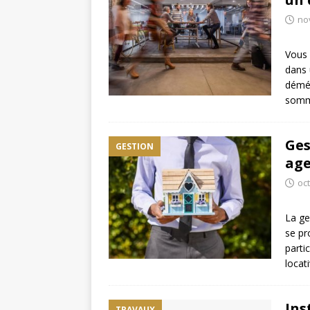
no
Vous 
dans 
démé
somme
Ges
GESTION
age
oc
La ge
se pr
parti
locat
Ins
TRAVAUX