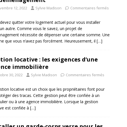
vembre 12, 2022
Sylvie Madison
Commentaires fermés
devez quitter votre logement actuel pour vous installer
un autre. Comme vous le savez, un projet de
nagement nécessite de dépenser une certaine somme. Une
 que vous n’avez pas forcément. Heureusement, il
[…]
tion locative : les exigences d’une
nce immobilière
tobre 30, 2022
Sylvie Madison
Commentaires fermés
stion locative est un choix que les propriétaires font pour
otéger des tracas. Cette gestion peut être confiée à un
culier ou à une agence immobilière. Lorsque la gestion
ive est confiée à
[…]
taller un garde-corps verre pour les