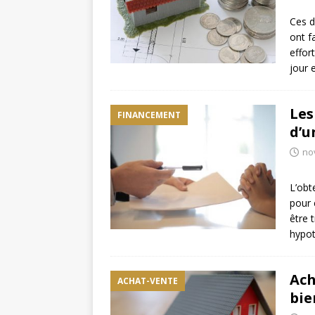
Ces d
ont f
effor
jour 
Les
FINANCEMENT
d’u
no
L’obt
pour 
être 
hypot
Ach
ACHAT-VENTE
bie