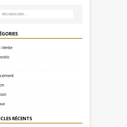
ÉGORIES
t-Vente
ostic
ncement
ion
tion
aux
ICLES RÉCENTS